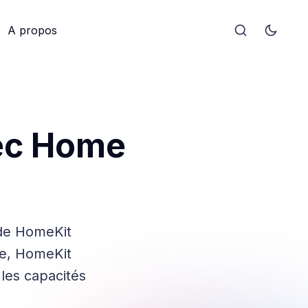
A propos
vec Home
 de HomeKit
le, HomeKit
les capacités