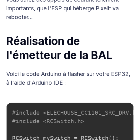
importants, que l'ESP qui héberge Pixelit va
rebooter...
Réalisation de
l'émetteur de la BAL
Voici le code Arduino à flasher sur votre ESP32,
à l'aide d'Arduino IDE :
Copy
#include <ELECHOUSE_CC1101_SRC_DRV.h>
#include <RCSwitch.h>
RCSwitch mySwitch = RCSwitch();
