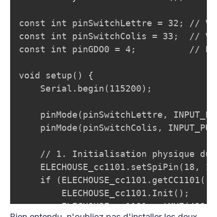
const int pinSwitchLettre = 32; // Va
const int pinSwitchColis = 33;  // Va
const int pinGDO0 = 4;          // Pi
void setup() 
{
    Serial.begin(115200);

    pinMode(pinSwitchLettre
,
 INPUT_PU
    pinMode(pinSwitchColis
,
 INPUT_PUL
    // 1. Initialisation physique du C
    ELECHOUSE_cc1101.setSpiPin(18
,
19
    if (ELECHOUSE_cc1101.getCC1101())
        ELECHOUSE_cc1101.Init();

        ELECHOUSE_cc1101.setMHZ(433.92
Bien entendu, n'oubliez pas d'installer les deux